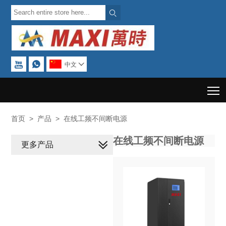



中文

T
首页
>
产品
>
在线工频不间断电源
在线工频不间断电源
更多产品